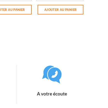
 de TS LE BLEU D'ALSACE
quantité de TS EVEIL DES SENS
0GR AIGUEBELLE
UTER AU PANIER
AJOUTER AU PANIER
A votre écoute