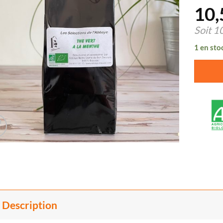
10,
Soit
1
1 en sto
Description