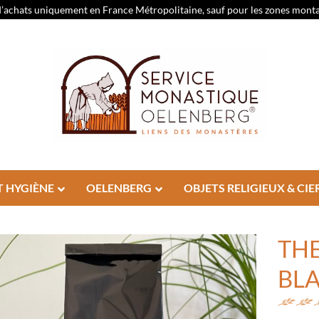
d’achats uniquement en France Métropolitaine, sauf pour les zones montagn
T HYGIÈNE
OELENBERG
OBJETS RELIGIEUX & CIE
THE
BL