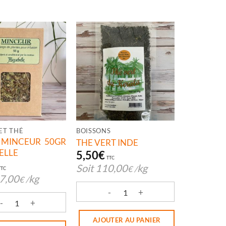
ET THÉ
BOISSONS
 MINCEUR 50GR
THE VERT INDE
ELLE
5,50
€
TTC
Soit
110,00
kg
€
/
TTC
7,00
kg
€
/
quantité de THE VERT INDE
IVE
é de TISANE MINCEUR 50GR AIGUEBELLE
AJOUTER AU PANIER