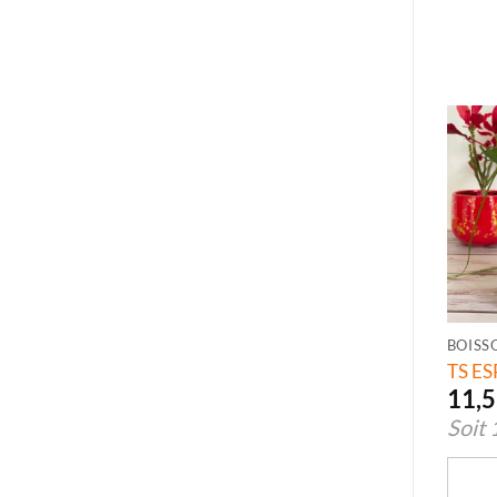
BOISS
TS ES
11,
Soit