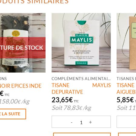
DUITS SIMILAIRES
TURE DE STOCK
ONS
COMPLÉMENTS ALIMENTAIRES
TISANES 
TISANE MAYLIS
TISANE
NOIR EPICES INDE
DEPURATIVE
AIGUEB
€
TTC
23,65
€
5,85
€
158,00
kg
€
/
TTC
Soit
78,83
kg
Soit
11
€
/
E LA SUITE
quantité de TISANE MAYLIS DEPURAT
quantit