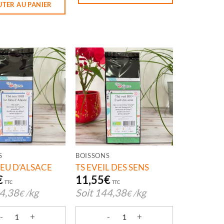
UTER AU PANIER
S
BOISSONS
LEU D’ALSACE
TS EVEIL DES SENS
€
11,55
€
TTC
TTC
4,38
kg
Soit
144,38
kg
€
/
€
/