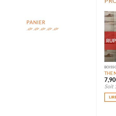
PRO
PANIER
RUP
BOISS
THE 
7,90
Soit
LIR