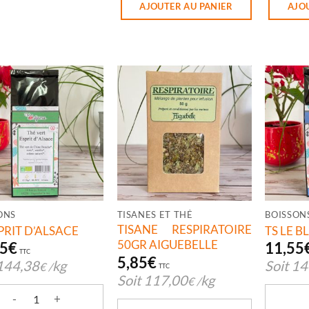
AJOUTER AU PANIER
AJO
ONS
TISANES ET THÉ
BOISSON
TISANE RESPIRATOIRE
PRIT D’ALSACE
TS LE B
50GR AIGUEBELLE
55
€
11,55
TTC
5,85
€
144,38
kg
Soit
14
€
/
TTC
Soit
117,00
kg
€
/