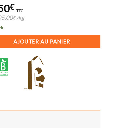
50
€
TTC
05,00
kg
€
/
ck
AJOUTER AU PANIER