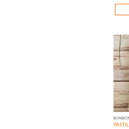
quanti
BONBO
PASTI