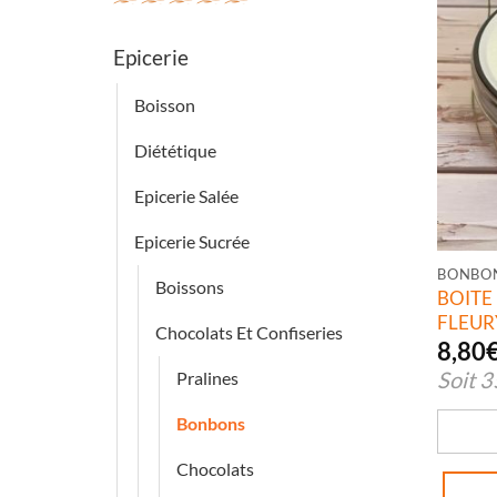
Epicerie
Boisson
Diététique
Epicerie Salée
Epicerie Sucrée
BONBO
Boissons
BOIT
FLEUR
Chocolats Et Confiseries
8,80
Soit
3
Pralines
Bonbons
Chocolats
quanti