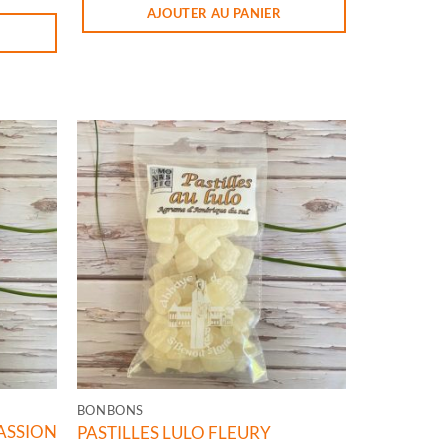
TRON/ORANGE FLEURY
AJOUTER AU PANIER
BONBONS
ASSION
PASTILLES LULO FLEURY