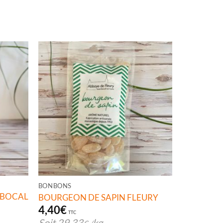
BONBONS
 BOCAL
BOURGEON DE SAPIN FLEURY
4,40
€
TTC
Soit
29,33
kg