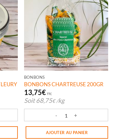
BONBONS
FLEURY
BONBONS CHARTREUSE 200GR
13,75
€
TTC
Soit
68,75
kg
€
/
ONS MIEL FLEURY
quantité de BONBONS CHARTREUSE 200GR
AJOUTER AU PANIER