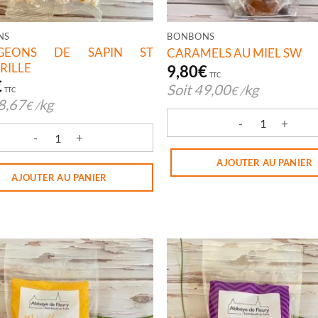
NS
BONBONS
GEONS DE SAPIN ST
CARAMELS AU MIEL SW
RILLE
9,80
€
TTC
€
Soit
49,00
kg
€
/
TTC
8,67
kg
€
/
quantité de CARAMELS AU M
té de BOURGEONS DE SAPIN ST WANDRILLE
AJOUTER AU PANIER
AJOUTER AU PANIER