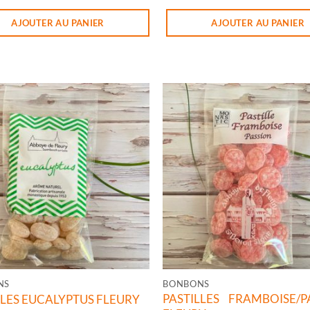
té de PASTILLES ANIS SANS SUCRE FLEURY
quantité de PASTILLES CI
AJOUTER AU PANIER
AJOUTER AU PANIER
NS
BONBONS
PASTILLES FRAMBOISE/P
LLES EUCALYPTUS FLEURY