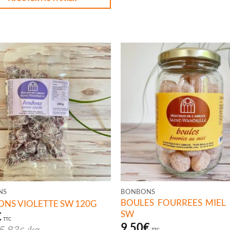
NS
BONBONS
BOULES FOURREES MIEL
NS VIOLETTE SW 120G
SW
€
TTC
9,50
€
5,83
kg
TTC