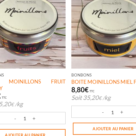
NS
BONBONS
E MOINILLONS FRUIT
BOITE MOINILLONS MIEL 
Y
8,80
€
TTC
€
Soit
35,20
kg
€
/
TTC
5,20
kg
€
/
quantité de BOITE MOINILL
té de BOITE MOINILLONS FRUIT FLEURY
AJOUTER AU PANIER
AJOUTER AU PANIER