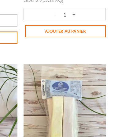
€
/
quantité de BOURGEON DE SAPIN FLEURY
EES MIEL BOCAL SW
AJOUTER AU PANIER