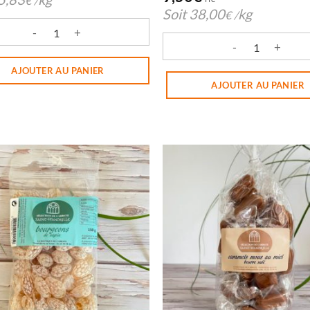
€
/
Soit
38,00
kg
€
/
té de BONBONS VIOLETTE SW 120G
quantité de BOULES FOURR
AJOUTER AU PANIER
AJOUTER AU PANIER