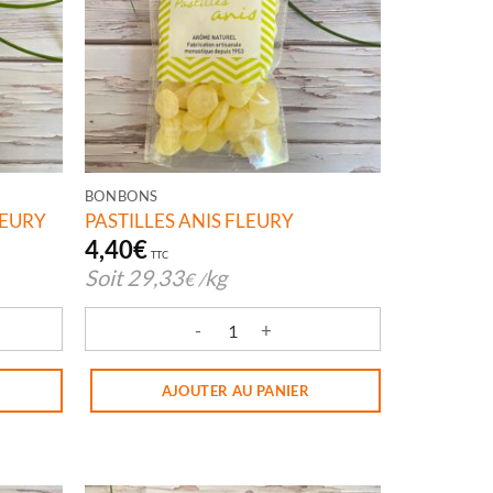
BONBONS
LEURY
PASTILLES ANIS FLEURY
4,40
€
TTC
Soit
29,33
kg
€
/
OLETTE FLEURY
quantité de PASTILLES ANIS FLEURY
AJOUTER AU PANIER