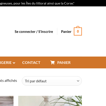
euses, pour les Îles du littoral ainsi que la Corse.*
Se connecter / S’inscrire
Panier
0
RGERIE
CONTACT
PANIER
ts affichés