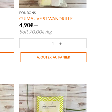
BONBONS
GUIMAUVE ST WANDRILLE
4,90
€
TTC
Soit
70,00
kg
€
/
IEL SW
quantité de GUIMAUVE ST WANDRILLE
AJOUTER AU PANIER