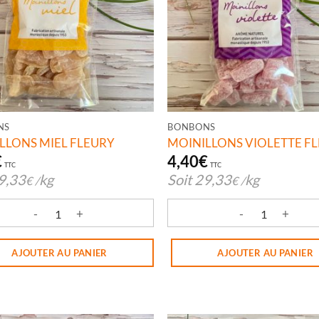
NS
BONBONS
LLONS MIEL FLEURY
MOINILLONS VIOLETTE F
€
4,40
€
TTC
TTC
9,33
kg
Soit
29,33
kg
€
/
€
/
té de MOINILLONS MIEL FLEURY
quantité de MOINILLONS VI
AJOUTER AU PANIER
AJOUTER AU PANIER