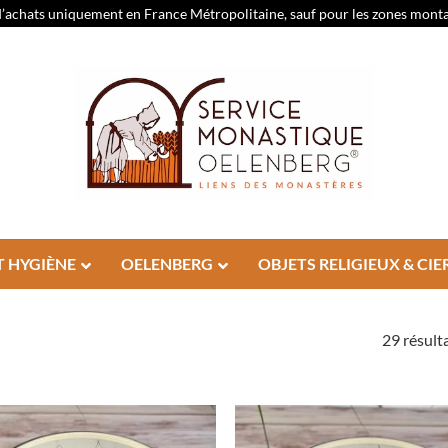
d’achats uniquement en France Métropolitaine, sauf pour les zones montagn
T HYGIÈNE
OELENBERG
OBJETS RELIGIEUX & CIE
29 résulta