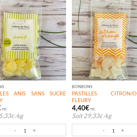
NS
BONBONS
ILLES ANIS SANS SUCRE
PASTILLES CITRON/O
Y
FLEURY
€
4,40
€
TTC
TTC
5,33
kg
Soit
29,33
kg
€
/
€
/