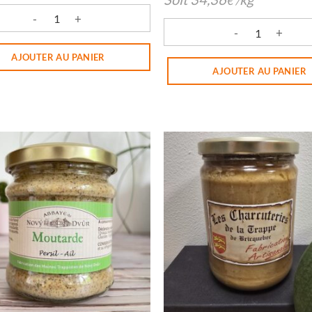
€
/
é de Huile de Colza
quantité de MOUTARDE AN
AJOUTER AU PANIER
AJOUTER AU PANIER