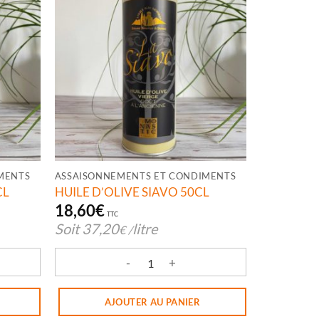
MENTS
ASSAISONNEMENTS ET CONDIMENTS
CL
HUILE D’OLIVE SIAVO 50CL
18,60
€
TTC
Soit
37,20
litre
€
/
REIALO 50CL
quantité de HUILE D'OLIVE SIAVO 50CL
AJOUTER AU PANIER