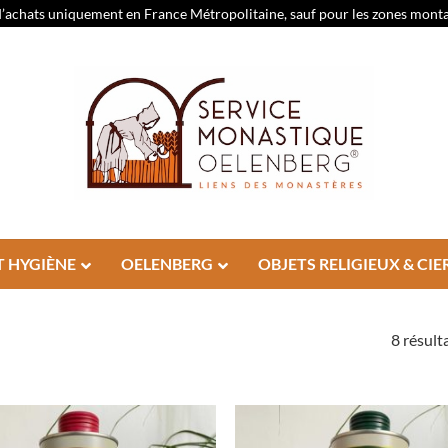
d’achats uniquement en France Métropolitaine, sauf pour les zones montagn
T HYGIÈNE
OELENBERG
OBJETS RELIGIEUX & CIE
8 résult