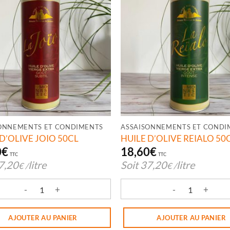
ONNEMENTS ET CONDIMENTS
ASSAISONNEMENTS ET CONDI
 D’OLIVE JOIO 50CL
HUILE D’OLIVE REIALO 50
0
€
18,60
€
TTC
TTC
7,20
litre
Soit
37,20
litre
€
/
€
/
té de HUILE D'OLIVE JOIO 50CL
quantité de HUILE D'OLIVE 
AJOUTER AU PANIER
AJOUTER AU PANIER