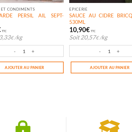
 ET CONDIMENTS
EPICERIE
ARDE PERSIL AIL SEPT-
SAUCE AU CIDRE BRIC
530ML
€
10,90
€
TTC
TTC
3,33
kg
Soit
20,57
kg
€
/
€
/
té de MOUTARDE PERSIL AIL SEPT-FONS
quantité de SAUCE AU CID
AJOUTER AU PANIER
AJOUTER AU PANIER