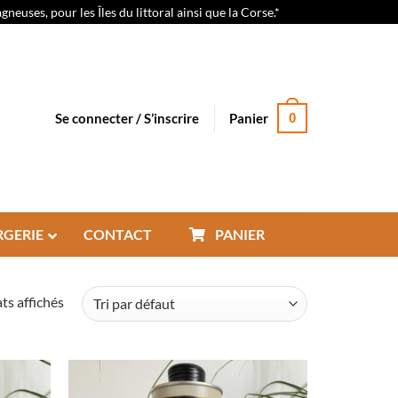
euses, pour les Îles du littoral ainsi que la Corse.*
Se connecter / S’inscrire
Panier
0
RGERIE
CONTACT
PANIER
ats affichés