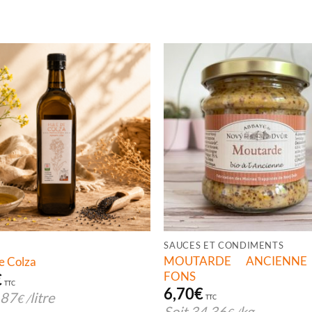
SAUCES ET CONDIMENTS
MOUTARDE ANCIENNE 
e Colza
FONS
€
TTC
6,70
€
,87
litre
€
/
TTC
Soit
34,36
kg