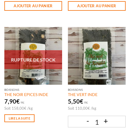
AJOUTER AU PANIER
AJOUTER AU PANIER
RUPTURE DE STOCK
BOISSONS
BOISSONS
THE NOIR EPICES INDE
THE VERT INDE
7,90
€
5,50
€
TTC
TTC
Soit
158,00
€
/
kg
Soit
110,00
€
/
kg
LIRE LA SUITE