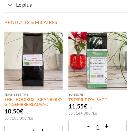
Le plus
PRODUITS SIMILAIRES
TISANES ET THÉ
BOISSONS
THE ROOIBOS CRANBERRY
TS ESPRIT D’ALSACE
GINGEMBRE BLAUVAC
11,55
€
TTC
10,50
€
Soit
144,38
€
/
kg
TTC
Soit
105,00
€
/
kg