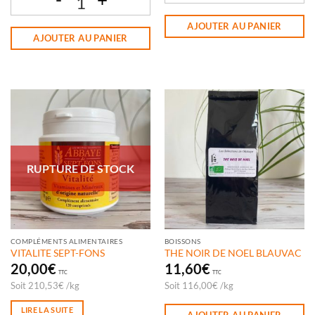
quantité de TS ESPRIT D'ALSACE
quantité de THE ROOIBOS CRANBERRY GINGEMBRE BLAUVAC
AJOUTER AU PANIER
AJOUTER AU PANIER
RUPTURE DE STOCK
COMPLÉMENTS ALIMENTAIRES
BOISSONS
VITALITE SEPT-FONS
THE NOIR DE NOEL BLAUVAC
20,00
€
11,60
€
TTC
TTC
Soit
210,53
€
/
kg
Soit
116,00
€
/
kg
LIRE LA SUITE