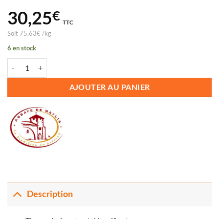
30,25
€
TTC
Soit
75,63
€
/
kg
6 en stock
quantité de GELLULES MAYLIS
AJOUTER AU PANIER
Description