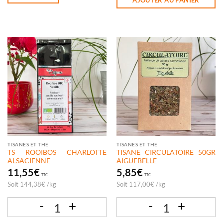
AJOUTER AU PANIER
TISANES ET THÉ
TISANES ET THÉ
TS ROOIBOS CHARLOTTE
TISANE CIRCULATOIRE 50GR
ALSACIENNE
AIGUEBELLE
11,55
€
5,85
€
TTC
TTC
Soit
144,38
€
/
kg
Soit
117,00
€
/
kg
quantité de TS ROOIBOS CHARLOTTE ALSACIENNE
quantité de TISANE CIRCULATOIRE 5