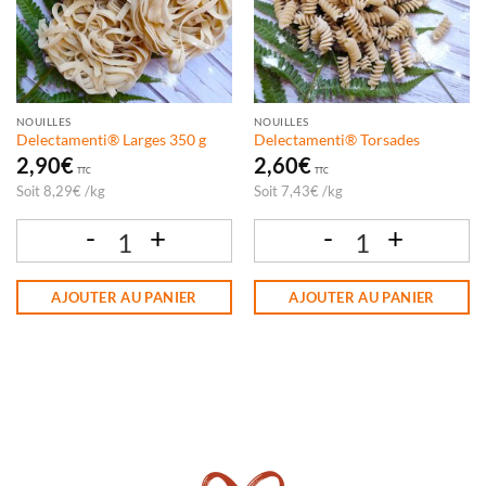
NOUILLES
NOUILLES
Delectamenti® Larges 350 g
Delectamenti® Torsades
2,90
€
2,60
€
TTC
TTC
Soit
8,29
€
/
kg
Soit
7,43
€
/
kg
quantité de Delectamenti® Larges 350 g
quantité de Delectamenti® Torsades
AJOUTER AU PANIER
AJOUTER AU PANIER