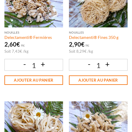
NOUILLES
NOUILLES
Delectamenti® Fermières
Delectamenti® Fines 350 g
2,60
€
2,90
€
TTC
TTC
Soit
7,43
€
/
kg
Soit
8,29
€
/
kg
quantité de Delectamenti® Fermières
quantité de Delectamenti® Fines 350 g
AJOUTER AU PANIER
AJOUTER AU PANIER