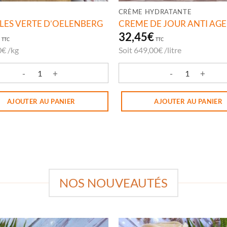
CRÈME HYDRATANTE
LLES VERTE D’OELENBERG
CREME DE JOUR ANTI AGE
€
32,45
€
TTC
TTC
0
€
/
kg
Soit
649,00
€
/
litre
té de LENTILLES VERTE D'OELENBERG
quantité de CREME DE JOUR
AJOUTER AU PANIER
AJOUTER AU PANIER
NOS NOUVEAUTÉS