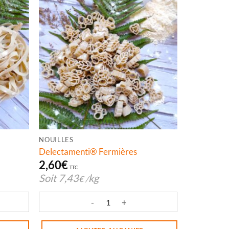
NOUILLES
Delectamenti® Fermières
2,60
€
TTC
Soit
7,43
kg
€
/
rges 350 g
quantité de Delectamenti® Fermières