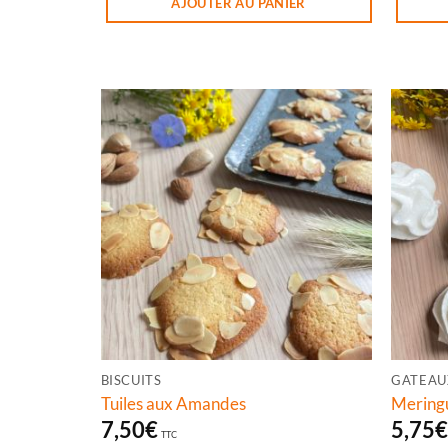
AJOUTER AU PANIER
BISCUITS
GATEAU
Tuiles aux Amandes
Mering
7,50
€
5,75
TTC