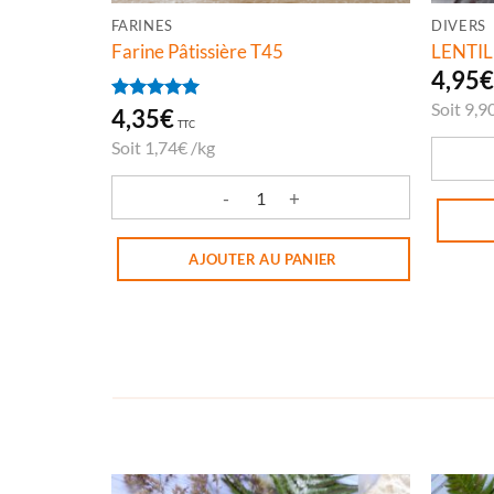
FARINES
DIVERS
Farine Pâtissière T45
LENTI
4,95
Soit
9,9
Note
4,35
5
€
sur
TTC
5
Soit
1,74
€
/
kg
quanti
quantité de Farine Pâtissière T45
AJOUTER AU PANIER