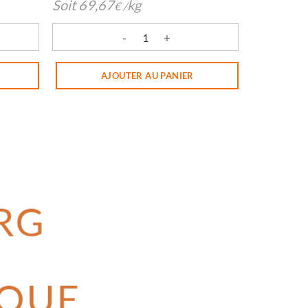
Soit
69,67
kg
€
/
ARACHIDES 150G
quantité de PRALINES AUX AMANDES 150G
AJOUTER AU PANIER
RG
QUE