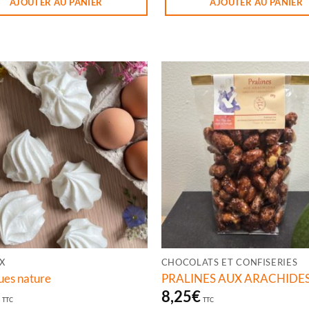
AJOUTER AU PANIER
AJOUTER AU PANIER
X
CHOCOLATS ET CONFISERIES
ues nature
PRALINES AUX ARACHIDES
€
8,25
€
TTC
TTC