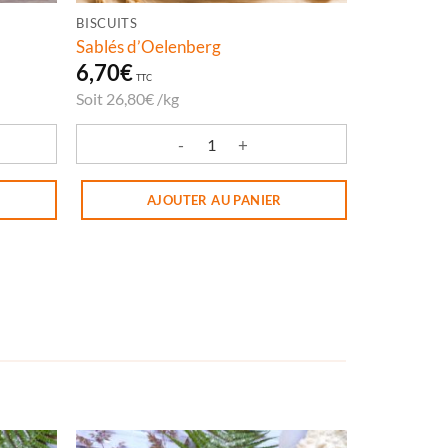
BISCUITS
Sablés d’Oelenberg
6,70
€
TTC
Soit
26,80
€
/
kg
 ANTI AGE
quantité de Sablés d'Oelenberg
AJOUTER AU PANIER