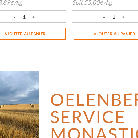
3,89
kg
Soit
55,00
kg
€
/
€
/
é de Meringues nature
quantité de PRALINES AUX 
AJOUTER AU PANIER
AJOUTER AU PANIER
OELENBE
SERVICE
MONASTI