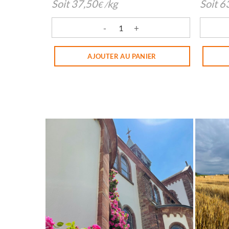
Soit
37,50
kg
Soit
6
€
/
quantité de Tuiles aux Amandes
quantit
AJOUTER AU PANIER