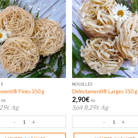
ES
NOUILLES
menti® Fines 350 g
Delectamenti® Larges 350 g
€
2,90
€
TTC
TTC
,29
kg
Soit
8,29
kg
€
/
€
/
é de Delectamenti® Fines 350 g
quantité de Delectamenti® La