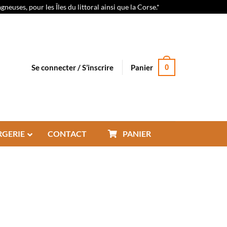
euses, pour les Îles du littoral ainsi que la Corse.*
Se connecter / S’inscrire
Panier
0
RGERIE
CONTACT
PANIER