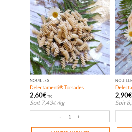
NOUILLES
NOUILL
Delectamenti® Torsades
Delecta
2,60
€
2,90
TTC
Soit
7,43
kg
Soit
8
€
/
quantité de Delectamenti® Torsades
quantit