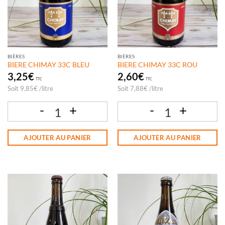
BIÈRES
BIÈRES
BIERE CHIMAY 33C BLEU
BIERE CHIMAY 33C ROU
3,25
€
2,60
€
TTC
TTC
Soit
9,85
€
/
litre
Soit
7,88
€
/
litre
quantité de BIERE CHIMAY 33C BLEU
quantité de BIERE CHIMAY 33C ROU
AJOUTER AU PANIER
AJOUTER AU PANIER