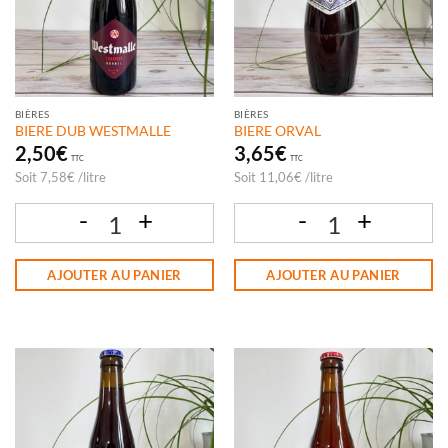
BIÈRES
BIÈRES
BIERE DUB WESTMALLE
BIERE ORVAL
2,50
€
3,65
€
TTC
TTC
Soit
7,58
€
/
litre
Soit
11,06
€
/
litre
quantité de BIERE DUB WESTMALLE
quantité de BIERE ORVAL
AJOUTER AU PANIER
AJOUTER AU PANIER