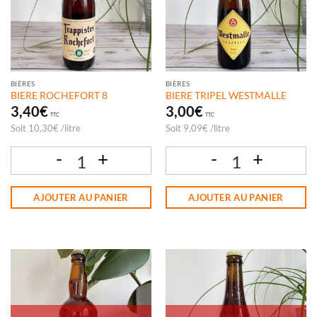
BIÈRES
BIÈRES
BIERE ROCHEFORT 8
BIERE TRIPEL WESTMALLE
3,40
€
3,00
€
TTC
TTC
Soit
10,30
€
/
litre
Soit
9,09
€
/
litre
quantité de BIERE ROCHEFORT 8
quantité de BIERE TRIPEL WESTMALLE
AJOUTER AU PANIER
AJOUTER AU PANIER