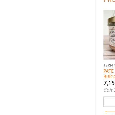
PAT
BRIC
7,15
Soit
quant