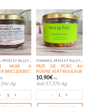
TERRINES, PÂTÉS ET RILLETTES
TERRINES, PÂTÉS ET RILLETTES
IN NOIR A
PATE DE PORC AU
ER BRICQUEBEC
POIVRE VERT-BOULAUR
10,90
€
TTC
TTC
,56
kg
Soit
57,37
kg
€
/
€
/
UEBEC 530ML
é de BOUDIN NOIR A TARTINER BRICQUEBEC
quantité de PATE DE PORC AU POIVRE