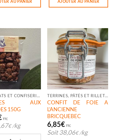
UTER AU PANIER
AJOUTER AU PANIER
CHOCOLATS ET CONFISERIES
TERRINES, PÂTÉS ET RILLETTES
LINES AUX
CONFIT DE FOIE A
ES 150G
L’ANCIENNE
BRICQUEBEC
€
TTC
6,85
€
,67
kg
€
/
TTC
Soit
38,06
kg
€
/