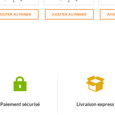
ité de LENTILLES VERTE D'OELENBERG
quantité de FOIE DE VOLAILLE - BOU
quantit
JOUTER AU PANIER
AJOUTER AU PANIER
AJO
Paiement sécurisé
Livraison express