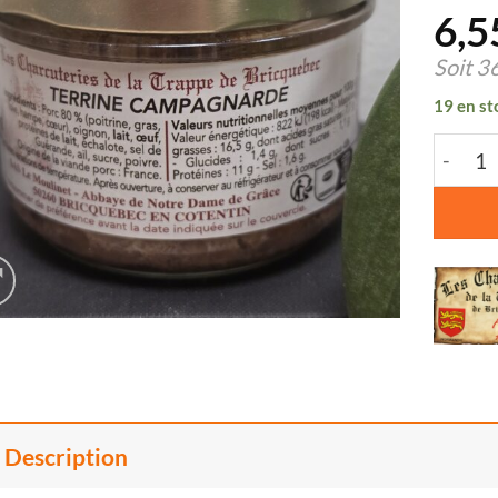
6,5
Soit
3
19 en st
quanti
Description