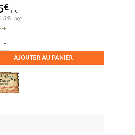
5
€
TTC
6,39
kg
€
/
ock
té de TERRINE CAMPAGNARDE BRIQUEBEC 180G
AJOUTER AU PANIER