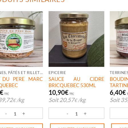
TERRINES, PÂTÉS ET RILLETTES
EPICERIE
E DU PERE MARC
SAUCE AU CIDRE
BOUD
QUEBEC
BRICQUEBEC 530ML
TARTIN
€
10,90
€
6,40
€
TTC
TTC
39,72
kg
Soit
20,57
kg
Soit
35
€
/
€
/
ité de PATE DU PERE MARC BRICQUEBEC
quantité de SAUCE AU CIDRE BRICQ
quantit