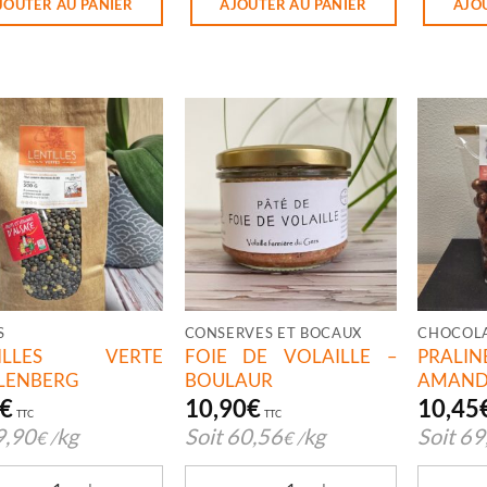
JOUTER AU PANIER
AJOUTER AU PANIER
AJO
S
CONSERVES ET BOCAUX
TILLES VERTE
FOIE DE VOLAILLE –
PRA
LENBERG
BOULAUR
AMAND
€
10,90
€
10,45
TTC
TTC
9,90
kg
Soit
60,56
kg
Soit
69
€
/
€
/