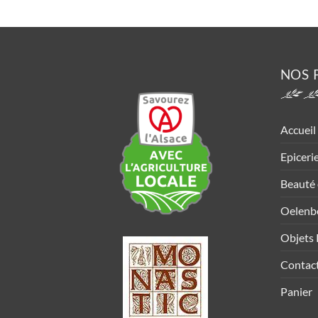
NOS 
Accueil
Epiceri
Beauté 
Oelenb
Objets 
Contac
Panier