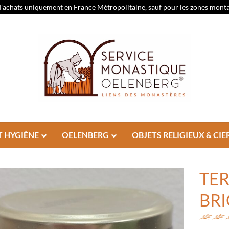
d’achats uniquement en France Métropolitaine, sauf pour les zones montagn
T HYGIÈNE
OELENBERG
OBJETS RELIGIEUX & CIE
TE
BRI