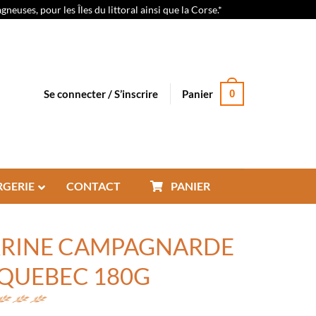
euses, pour les Îles du littoral ainsi que la Corse.*
Se connecter / S’inscrire
Panier
0
RGERIE
CONTACT
PANIER
RRINE CAMPAGNARDE
QUEBEC 180G