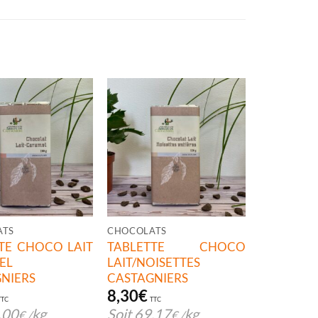
ATS
CHOCOLATS
TE CHOCO LAIT
TABLETTE CHOCO
EL
LAIT/NOISETTES
NIERS
CASTAGNIERS
8,30
€
TTC
TTC
,00
kg
Soit
69,17
kg
€
/
€
/