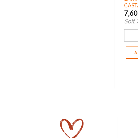
CAST
7,60
Soit
quant
A