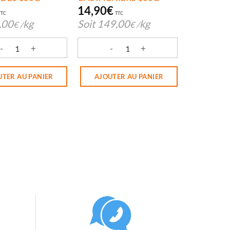
14,90
€
TTC
TTC
,00
kg
Soit
149,00
kg
€
/
€
/
 55% CASTAGNIERS
é de PRALINES AUX ARACHIDES 150G
quantité de ORANGETTES CASTAGNIER
UTER AU PANIER
AJOUTER AU PANIER