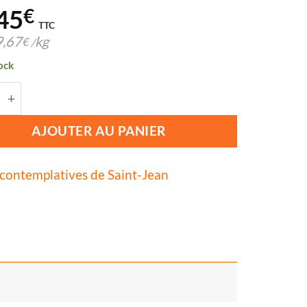
45
€
TTC
9,67
kg
€
/
ock
té de PRALINES AUX AMANDES 150G
AJOUTER AU PANIER
contemplatives de Saint-Jean