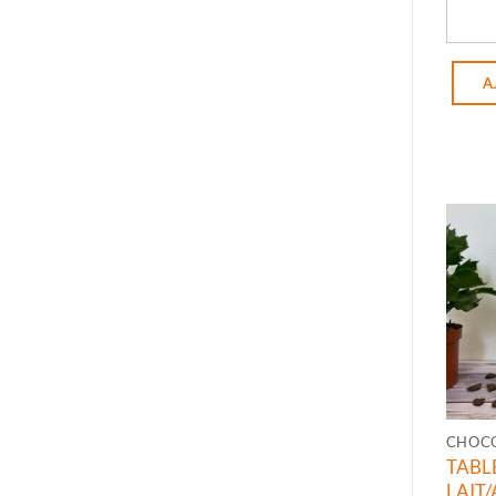
quant
A
CHOC
TAB
LAIT