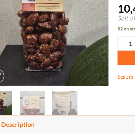
10,
Soit
6
52 en st
quanti
Sœurs 
Description