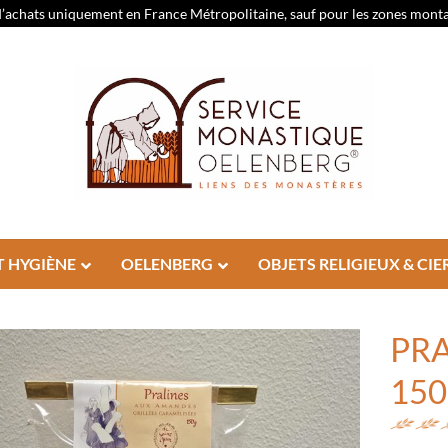
d’achats uniquement en France Métropolitaine, sauf pour les zones montagn
T HYGIÈNE
OELENBERG
OBJETS RELIGIEUX & CIE
PRA
15