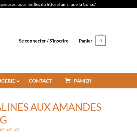
euses, pour les Îles du littoral ainsi que la Corse.*
Se connecter / S’inscrire
Panier
0
RGERIE
CONTACT
PANIER
LINES AUX AMANDES
0G