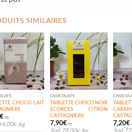
DUITS SIMILAIRES
OLATS
CHOCOLATS
CHOCOL
ETTE CHOCO LAIT
TABLETTE CHOCO NOIR
TABLET
AGNIERS
ECORCES CITRON
CARAM
CASTAGNIERS
CASTAG
€
TTC
7,90
€
7,20
€
64,00
kg
€
/
TTC
Soit
79,00
kg
Soit
72
€
/