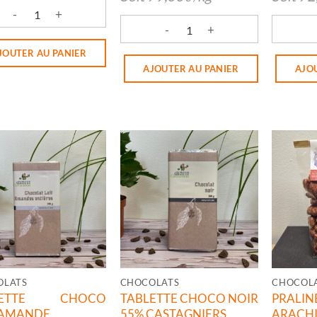
ité de TABLETTE CHOCO LAIT CASTAGNIERS
quantité de TABLETTE CHOCO NOIR
quantit
JOUTER AU PANIER
AJOUTER AU PANIER
AJO
OLATS
CHOCOLATS
LETTE CHOCO
TABLETTE CHOCO NOIR
PRA
/AMANDE
55% CASTAGNIERS
ARACHI