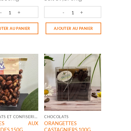
 ECORCES CITRON CASTAGNIERS
é de TABLETTE CHOCO LAIT CARAMEL CASTAGNIERS
quantité de TABLETTE CHOCO LAIT/NO
UTER AU PANIER
AJOUTER AU PANIER
CHOCOLATS ET CONFISERIES
CHOCOLATS
LINES AUX
ORANGETTES
DES 150G
CASTAGNIERS 100G