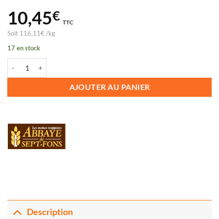
10,45
€
TTC
Soit
116,11
€
/
kg
17 en stock
quantité de NUTRILEVURE SEPT-FONS
AJOUTER AU PANIER
Description