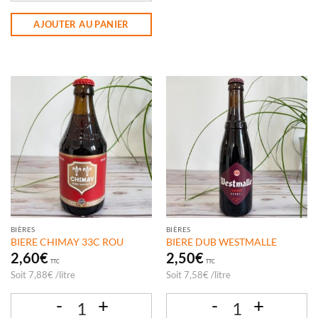
quantité de BIERE CHIMAY 33C BLA
AJOUTER AU PANIER
BIÈRES
BIÈRES
BIERE CHIMAY 33C ROU
BIERE DUB WESTMALLE
2,60
€
2,50
€
TTC
TTC
Soit
7,88
€
/
litre
Soit
7,58
€
/
litre