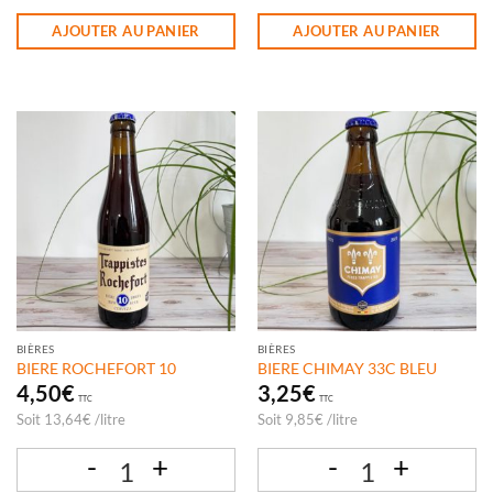
quantité de BIERE ROCHEFORT 8
quantité de BIERE CHIMAY 33 DORE
AJOUTER AU PANIER
AJOUTER AU PANIER
BIÈRES
BIÈRES
BIERE ROCHEFORT 10
BIERE CHIMAY 33C BLEU
4,50
€
3,25
€
TTC
TTC
Soit
13,64
€
/
litre
Soit
9,85
€
/
litre