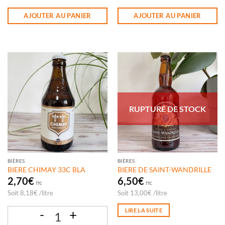
quantité de BIERE ROCHEFORT 10
quantité de BIERE CHIMAY 33C BLEU
AJOUTER AU PANIER
AJOUTER AU PANIER
RUPTURE DE STOCK
BIÈRES
BIÈRES
BIERE CHIMAY 33C BLA
BIERE DE SAINT-WANDRILLE
2,70
€
6,50
€
TTC
TTC
Soit
8,18
€
/
litre
Soit
13,00
€
/
litre
LIRE LA SUITE