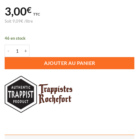
3,00
€
TTC
Soit
9,09
€
/
litre
46 en stock
quantité de BIERE ROCHEFORT 6
AJOUTER AU PANIER