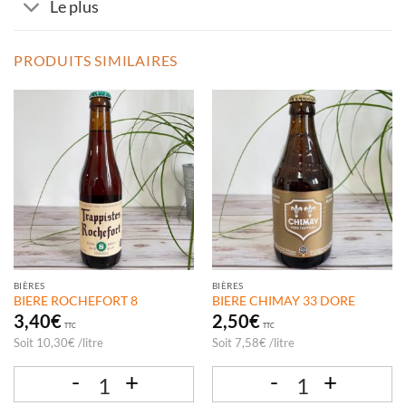
Le plus
PRODUITS SIMILAIRES
BIÈRES
BIÈRES
BIERE ROCHEFORT 8
BIERE CHIMAY 33 DORE
3,40
€
2,50
€
TTC
TTC
Soit
10,30
€
/
litre
Soit
7,58
€
/
litre