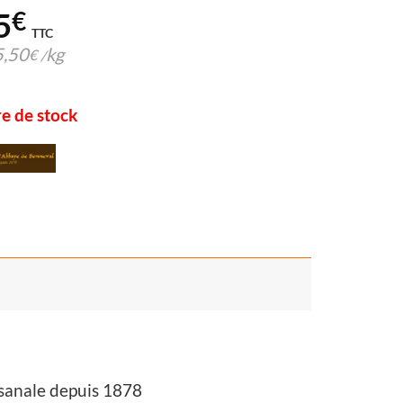
5
€
TTC
5,50
kg
€
/
e de stock
isanale depuis 1878