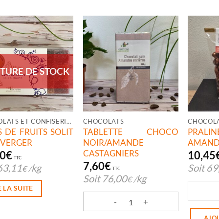
TURE DE STOCK
CHOCOLATS ET CONFISERIES
CHOCOLATS
S DE FRUITS SOLIT
TABLETTE CHOCO
PRA
 VERGER
NOIR/AMANDE
AMAND
CASTAGNIERS
20
€
10,45
TTC
7,60
€
63,11
kg
Soit
69
€
/
TTC
Soit
76,00
kg
€
/
E LA SUITE
quantit
quantité de TABLETTE CHOCO NOI
AJO