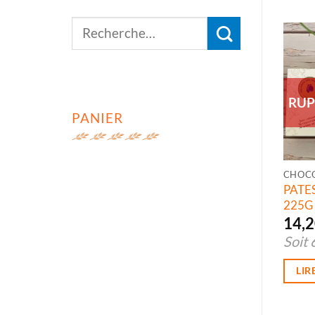
Recherche
pour :
RUP
PANIER
PATE
225G
14,
Soit
LIR