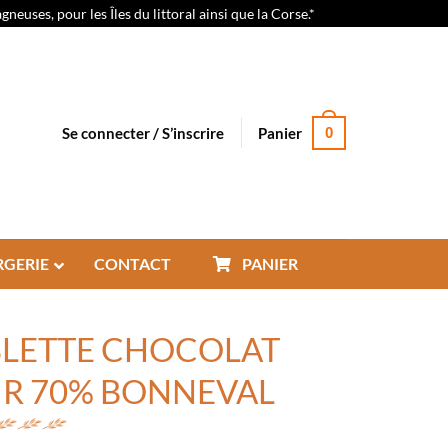
euses, pour les Îles du littoral ainsi que la Corse.*
Se connecter / S’inscrire
Panier
0
RGERIE
CONTACT
PANIER
BLETTE CHOCOLAT
IR 70% BONNEVAL