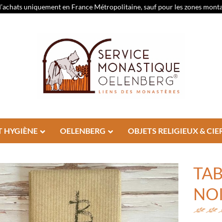
d’achats uniquement en France Métropolitaine, sauf pour les zones montagn
T HYGIÈNE
OELENBERG
OBJETS RELIGIEUX & CIE
TA
NO