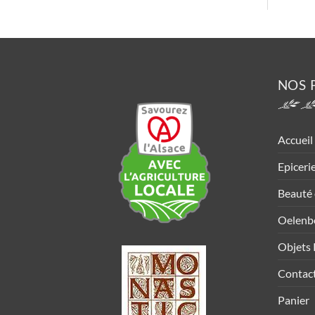
NOS 
Accueil
Epiceri
Beauté 
Oelenb
Objets 
Contac
Panier