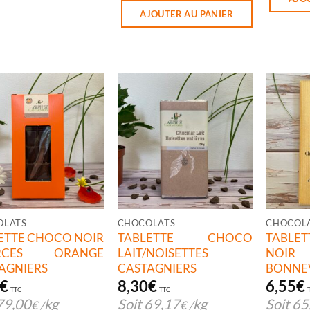
AJOUTER AU PANIER
OLATS
CHOCOLATS
CHOCOL
ETTE CHOCO NOIR
TABLETTE CHOCO
TABLE
RCES ORANGE
LAIT/NOISETTES
NOI
AGNIERS
CASTAGNIERS
BONNE
€
8,30
€
6,55
€
TTC
TTC
79,00
kg
Soit
69,17
kg
Soit
65
€
/
€
/