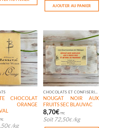
AJOUTER AU PANIER
ATS
CHOCOLATS ET CONFISERIES
TTE CHOCOLAT
NOUGAT NOIR AUX
R ORANGE
FRUITS SEC BLAUVAC
VAL
8,70
€
TTC
Soit
72,50
kg
€
/
TTC
,50
kg
€
/