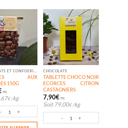
CHOCOLATS ET CONFISERIES
CHOCOLATS
LINES AUX
TABLETTE CHOCO NOIR
ES 150G
ECORCES CITRON
CASTAGNIERS
€
TTC
7,90
€
,67
kg
€
/
TTC
Soit
79,00
kg
€
/
é de PRALINES AUX AMANDES 150G
R/AMANDE CASTAGNIERS
quantité de TABLETTE CHOCO NOIR E
UTER AU PANIER