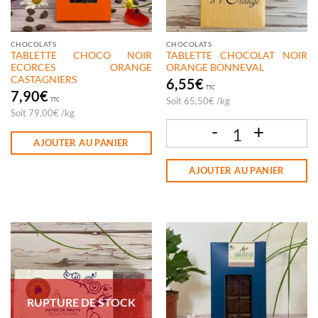
CHOCOLATS
CHOCOLATS
TABLETTE CHOCO NOIR
TABLETTE CHOCOLAT NOIR
ECORCES ORANGE
ORANGE BONNEVAL
CASTAGNIERS
6,55
€
TTC
7,90
€
Soit
65,50
€
/
kg
TTC
Soit
79,00
€
/
kg
AJOUTER AU PANIER
quantité de TABLETTE CHOCOLAT N
AJOUTER AU PANIER
RUPTURE DE STOCK