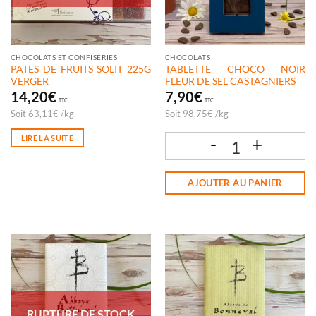
CHOCOLATS ET CONFISERIES
CHOCOLATS
PATES DE FRUITS SOLIT 225G
TABLETTE CHOCO NOIR
VERGER
FLEUR DE SEL CASTAGNIERS
14,20
€
7,90
€
TTC
TTC
Soit
63,11
€
/
kg
Soit
98,75
€
/
kg
LIRE LA SUITE
quantité de TABLETTE CHOCO NOIR F
AJOUTER AU PANIER
RUPTURE DE STOCK