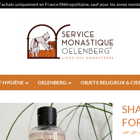
d’achats uniquement en France Métropolitaine, sauf pour les zones montagn
T HYGIÈNE
OELENBERG
OBJETS RELIGIEUX & CIE
SH
FOR