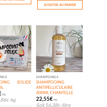
AJOUTER AU PANIER
INGS
SHAMPOINGS
OING SOLIDE
SHAMPOOING
OL
ANTIPELLICULAIRE
400ML CHANTELLE
€
TTC
22,55
€
,86
kg
€
/
TTC
Soit
56,38
litre
€
/