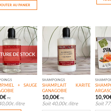
JOUTER AU PANIER
TURE DE STOCK
POINGS
SHAMPOINGS
SHAMPO
P.MIEL + SAUGE
SHAMP.LAIT KARITE
SHAMP
GOBIE
GANAGOBIE
ARGAS
00
€
10,00
€
10,90
TTC
TTC
40,00
litre
Soit
40,00
litre
Soit
77
€
/
€
/