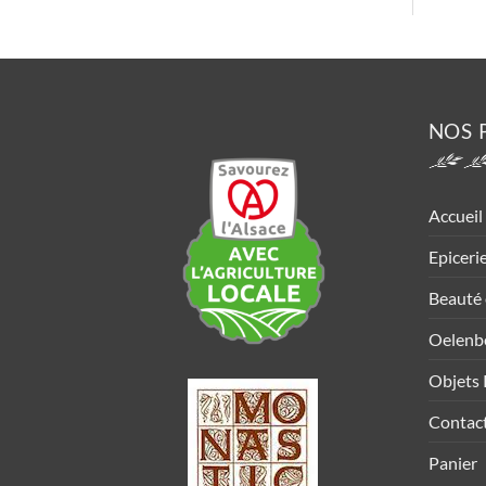
NOS 
Accueil
Epiceri
Beauté 
Oelenb
Objets 
Contac
Panier