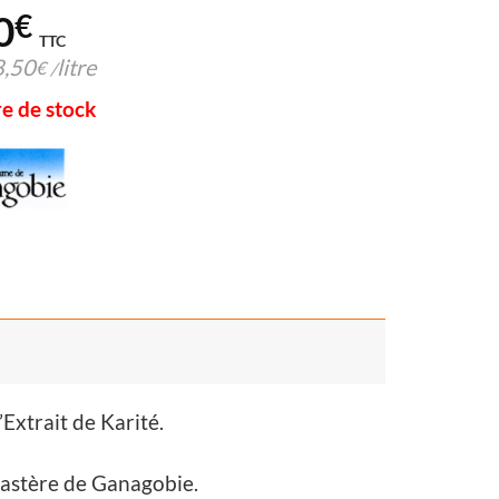
0
€
TTC
8,50
litre
€
/
e de stock
Extrait de Karité.
nastère de Ganagobie.