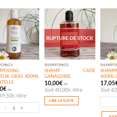
RUPTURE DE STOCK
POINGS
SHAMPOINGS
SHAMPO
MPOOING
SHAMP. CADE
SHAMP
EUX GRAS 400ML
GANAGOBIE
400ML 
TELLE
10,00
€
17,05
TTC
80
€
Soit
40,00
litre
Soit
42
€
/
TTC
49,50
litre
€
/
LIRE LA SUITE
quantit
tité de SHAMPOOING CHEVEUX GRAS 400ML CHANTELLE
AJO