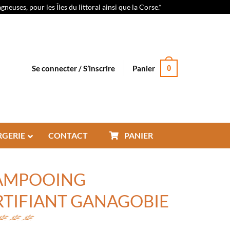
euses, pour les Îles du littoral ainsi que la Corse.*
Se connecter / S’inscrire
Panier
0
RGERIE
CONTACT
PANIER
AMPOOING
TIFIANT GANAGOBIE