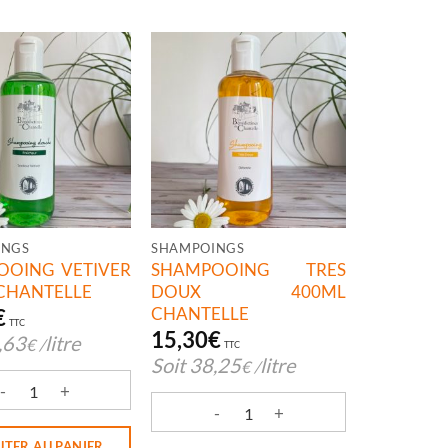
INGS
SHAMPOINGS
OOING VETIVER
SHAMPOOING TRES
CHANTELLE
DOUX 400ML
CHANTELLE
€
TTC
15,30
€
,63
litre
€
/
TTC
Soit
38,25
litre
€
/
é de SHAMPOOING VETIVER 400ML CHANTELLE
quantité de SHAMPOOING TRES DOUX
UTER AU PANIER