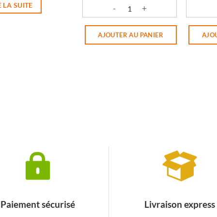
E LA SUITE
quantité de SHAMP.LAIT KARITE GA
quantit
AJOUTER AU PANIER
AJO
Paiement sécurisé
Livraison express