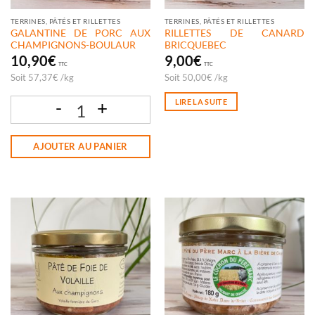
TERRINES, PÂTÉS ET RILLETTES
TERRINES, PÂTÉS ET RILLETTES
GALANTINE DE PORC AUX
RILLETTES DE CANARD
CHAMPIGNONS-BOULAUR
BRICQUEBEC
10,90
€
9,00
€
TTC
TTC
Soit
57,37
€
/
kg
Soit
50,00
€
/
kg
LIRE LA SUITE
quantité de GALANTINE DE PORC AUX CHAMPIGNONS-BOULAUR
AJOUTER AU PANIER