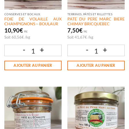
CONSERVES ET BOCAUX
TERRINES, PÂTÉS ET RILLETTES
FOIE DE VOLAILLE AUX
PATE DU PERE MARC BIERE
CHAMPIGNONS – BOULAUR
CHIMAY BRICQUEBEC
10,90
€
7,50
€
TTC
TTC
Soit
60,56
€
/
kg
Soit
41,67
€
/
kg
quantité de FOIE DE VOLAILLE AUX CHAMPIGNONS - BOULAUR
quantité de PATE DU PERE MARC BI
AJOUTER AU PANIER
AJOUTER AU PANIER