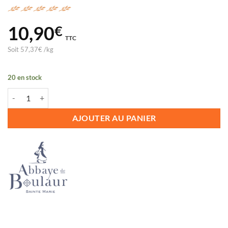
10,90
€
TTC
Soit
57,37
€
/
kg
20 en stock
quantité de PATE PUR PORC AUX PRUNEAUX - BOULAUR
AJOUTER AU PANIER