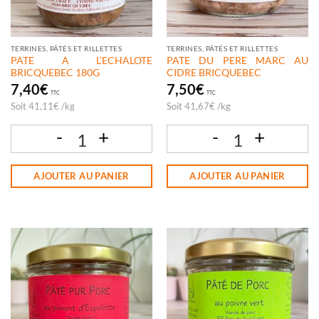
TERRINES, PÂTÉS ET RILLETTES
TERRINES, PÂTÉS ET RILLETTES
PATE A L’ECHALOTE
PATE DU PERE MARC AU
BRICQUEBEC 180G
CIDRE BRICQUEBEC
7,40
€
7,50
€
TTC
TTC
Soit
41,11
€
/
kg
Soit
41,67
€
/
kg
quantité de PATE A L'ECHALOTE BRICQUEBEC 180G
quantité de PATE DU PERE MARC AU
AJOUTER AU PANIER
AJOUTER AU PANIER