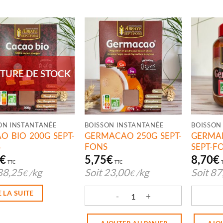
TURE DE STOCK
ON INSTANTANÉE
BOISSON INSTANTANÉE
BOISSON
O BIO 200G SEPT-
GERMACAO 250G SEPT-
GERM
S
FONS
SEPT-F
€
5,75
€
8,70
€
TTC
TTC
38,25
kg
Soit
23,00
kg
Soit
87
€
/
€
/
E LA SUITE
quantité de GERMACAO 250G SEPT-
quantit