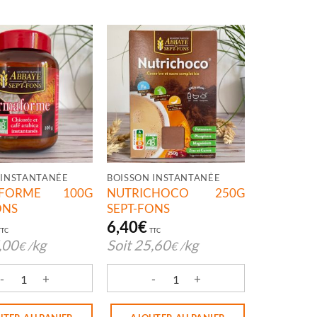
 INSTANTANÉE
BOISSON INSTANTANÉE
AFORME 100G
NUTRICHOCO 250G
ONS
SEPT-FONS
6,40
€
TTC
TTC
,00
kg
Soit
25,60
kg
€
/
€
/
FONS
é de GERMAFORME 100G SEPT-FONS
quantité de NUTRICHOCO 250G SEPT-