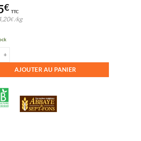
5
€
TTC
4,20
kg
€
/
ock
té de NUTRIMALT BIO 250G SEPT-FONS
AJOUTER AU PANIER