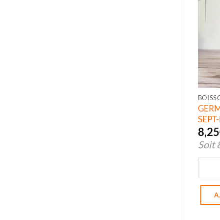
BOISS
GER
SEPT
8,25
Soit
quant
A