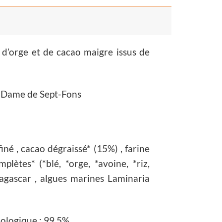
d’orge et de cacao maigre issus de
e-Dame de Sept-Fons
iné , cacao dégraissé* (15%) , farine
plètes* (*blé, *orge, *avoine, *riz,
dagascar , algues marines Laminaria
biologique : 99,5%