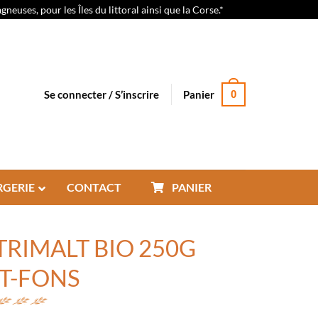
euses, pour les Îles du littoral ainsi que la Corse.*
Se connecter / S’inscrire
Panier
0
RGERIE
CONTACT
PANIER
RIMALT BIO 250G
T-FONS