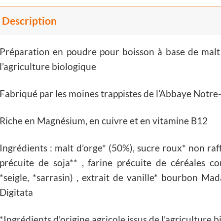
Description
Préparation en poudre pour boisson à base de malt 
l’agriculture biologique
Fabriqué par les moines trappistes de l’Abbaye Notr
Riche en Magnésium, en cuivre et en vitamine B12
Ingrédients : malt d’orge* (50%), sucre roux* non raff
précuite de soja** , farine précuite de céréales com
*seigle, *sarrasin) , extrait de vanille* bourbon Ma
Digitata
*Ingrédients d’origine agricole issus de l’agriculture 