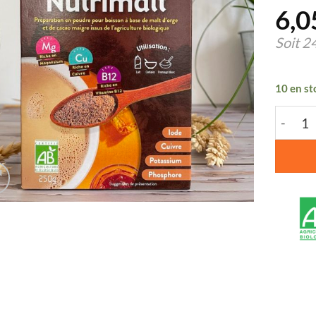
6,0
Soit
2
10 en st
quanti