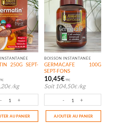
 INSTANTANÉE
BOISSON INSTANTANÉE
IN 250G SEPT-
GERMACAFE 100G
SEPT-FONS
10,45
€
TTC
TTC
,20
kg
Soit
104,50
kg
€
/
€
/
é de GERMATIN 250G SEPT-FONS
quantité de GERMACAFE 100G SEPT-FO
UTER AU PANIER
AJOUTER AU PANIER