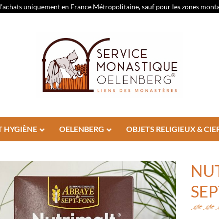
d’achats uniquement en France Métropolitaine, sauf pour les zones montagn
T HYGIÈNE
OELENBERG
OBJETS RELIGIEUX & CIE
NUT
SEP