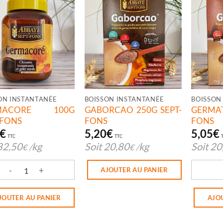
ON INSTANTANÉE
BOISSON INSTANTANÉE
BOISSON
MACORE 100G
GABORCAO 250G SEPT-
GERMAT
-FONS
FONS
FONS
€
5,20
€
5,05
€
TTC
TTC
82,50
kg
Soit
20,80
kg
Soit
20
€
/
€
/
AJOUTER AU PANIER
ité de GERMACORE 100G SEPT-FONS
quantit
JOUTER AU PANIER
AJO