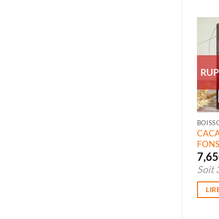
RUP
BOISS
CACA
FON
7,65
Soit
LIR