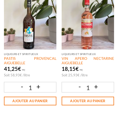
LIQUEURS ET SPIRITUEUX
LIQUEURS ET SPIRITUEUX
PASTIS PROVENCAL
VIN APERO NECTARINE
AIGUEBELLE
AIGUEBELLE
41,25
€
18,15
€
TTC
TTC
Soit
58,93
€
/
litre
Soit
25,93
€
/
litre
quantité de PASTIS PROVENCAL AIGUEBELLE
quantité de VIN APERO NECTARINE A
AJOUTER AU PANIER
AJOUTER AU PANIER