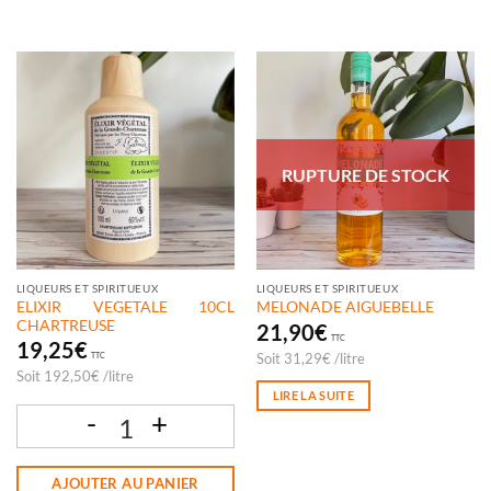
RUPTURE DE STOCK
LIQUEURS ET SPIRITUEUX
LIQUEURS ET SPIRITUEUX
ELIXIR VEGETALE 10CL
MELONADE AIGUEBELLE
CHARTREUSE
21,90
€
TTC
19,25
€
Soit
31,29
€
/
litre
TTC
Soit
192,50
€
/
litre
LIRE LA SUITE
quantité de ELIXIR VEGETALE 10CL CHARTREUSE
AJOUTER AU PANIER