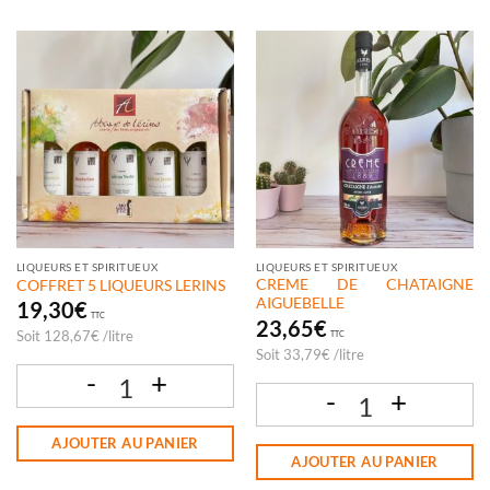
LIQUEURS ET SPIRITUEUX
LIQUEURS ET SPIRITUEUX
CREME DE CHATAIGNE
COFFRET 5 LIQUEURS LERINS
AIGUEBELLE
19,30
€
TTC
23,65
€
Soit
128,67
€
/
litre
TTC
Soit
33,79
€
/
litre
quantité de COFFRET 5 LIQUEURS LERINS
quantité de CREME DE CHATAIGNE A
AJOUTER AU PANIER
AJOUTER AU PANIER