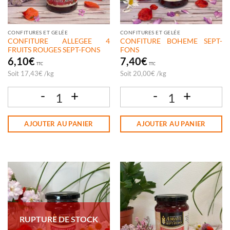
CONFITURES ET GELÉE
CONFITURES ET GELÉE
CONFITURE ALLEGEE 4
CONFITURE BOHEME SEPT-
FRUITS ROUGES SEPT-FONS
FONS
6,10
€
7,40
€
TTC
TTC
Soit
17,43
€
/
kg
Soit
20,00
€
/
kg
quantité de CONFITURE ALLEGEE 4 FRUITS ROUGES SEPT-FONS
quantité de CONFITURE BOHEME SEP
AJOUTER AU PANIER
AJOUTER AU PANIER
RUPTURE DE STOCK