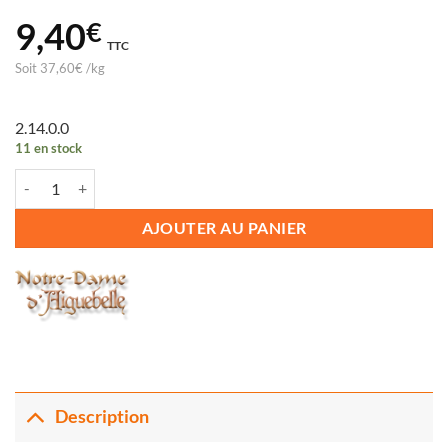
9,40
€
TTC
Soit
37,60
€
/
kg
2.14.0.0
11 en stock
quantité de CAFE DE KOUTABA MOULU
AJOUTER AU PANIER
Description