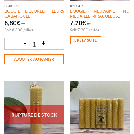
BOUGIES
BOUGIES
BOUGIE DECOREE FLEURS
BOUGIE NEUVAINE ND
CABANOULE
MEDAILLE MIRACULEUSE
8,80
€
7,20
€
TTC
TTC
Soit
8,80
€
/
pièce
Soit
7,20
€
/
pièce
LIRE LA SUITE
quantité de BOUGIE DECOREE FLEURS CABANOULE
AJOUTER AU PANIER
RUPTURE DE STOCK