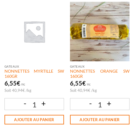
GATEAUX
GATEAUX
NONNETTES MYRTILLE SW
NONNETTES ORANGE SW
160GR
160GR
6,55
€
6,55
€
TTC
TTC
Soit
40,94
€
/
kg
Soit
40,94
€
/
kg
quantité de NONNETTES MYRTILLE SW 160GR
quantité de NONNETTES ORANGE SW
AJOUTER AU PANIER
AJOUTER AU PANIER