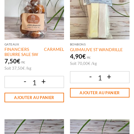
GATEAUX
BONBONS
FINANCIERS CARAMEL
GUIMAUVE ST WANDRILLE
BEURRE SALE SW
4,90
€
TTC
7,50
€
Soit
70,00
€
/
kg
TTC
Soit
37,50
€
/
kg
quantité de GUIMAUVE ST WANDRILL
quantité de FINANCIERS CARAMEL BEURRE SALE SW
AJOUTER AU PANIER
AJOUTER AU PANIER