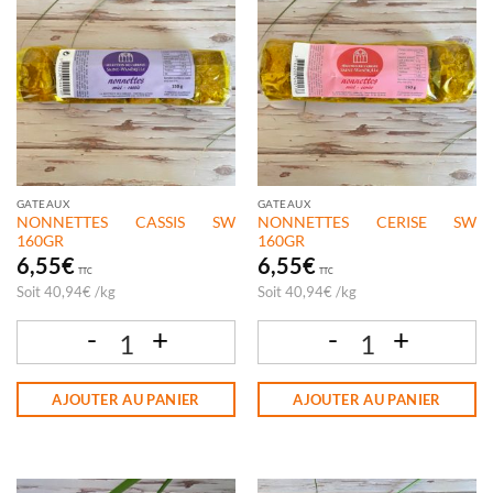
GATEAUX
GATEAUX
NONNETTES CASSIS SW
NONNETTES CERISE SW
160GR
160GR
6,55
€
6,55
€
TTC
TTC
Soit
40,94
€
/
kg
Soit
40,94
€
/
kg
quantité de NONNETTES CASSIS SW 160GR
quantité de NONNETTES CERISE SW 1
AJOUTER AU PANIER
AJOUTER AU PANIER