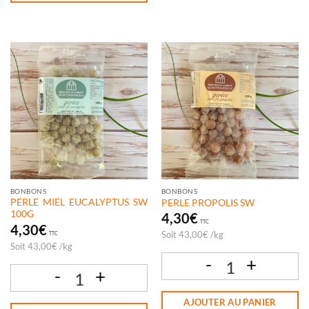
BONBONS
BONBONS
PERLE MIEL EUCALYPTUS SW
PERLE PROPOLIS SW
100G
4,30
€
TTC
4,30
€
Soit
43,00
€
/
kg
TTC
Soit
43,00
€
/
kg
quantité de PERLE PROPOLIS SW
quantité de PERLE MIEL EUCALYPTUS SW 100G
AJOUTER AU PANIER