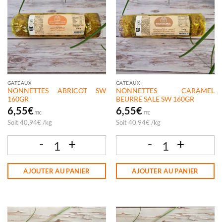
GATEAUX
GATEAUX
NONNETTES ABRICOT SW
NONNETTES CARAMEL
160GR
BEURRE SALE SW 160GR
6,55
€
6,55
€
TTC
TTC
Soit
40,94
€
/
kg
Soit
40,94
€
/
kg
quantité de NONNETTES ABRICOT SW 160GR
quantité de NONNETTES CARAMEL BE
AJOUTER AU PANIER
AJOUTER AU PANIER