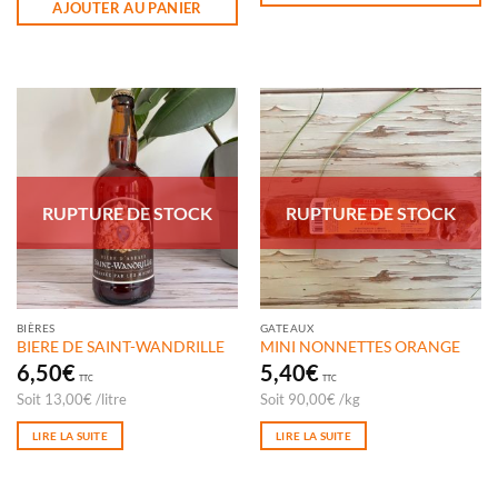
AJOUTER AU PANIER
RUPTURE DE STOCK
RUPTURE DE STOCK
BIÈRES
GATEAUX
BIERE DE SAINT-WANDRILLE
MINI NONNETTES ORANGE
6,50
€
5,40
€
TTC
TTC
Soit
13,00
€
/
litre
Soit
90,00
€
/
kg
LIRE LA SUITE
LIRE LA SUITE