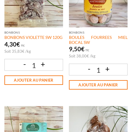
BONBONS
BONBONS
BOULES FOURREES MIEL
BONBONS VIOLETTE SW 120G
BOCAL SW
4,30
€
TTC
9,50
€
Soit
35,83
€
/
kg
TTC
Soit
38,00
€
/
kg
quantité de BONBONS VIOLETTE SW 120G
quantité de BOULES FOURREES MIEL
AJOUTER AU PANIER
AJOUTER AU PANIER